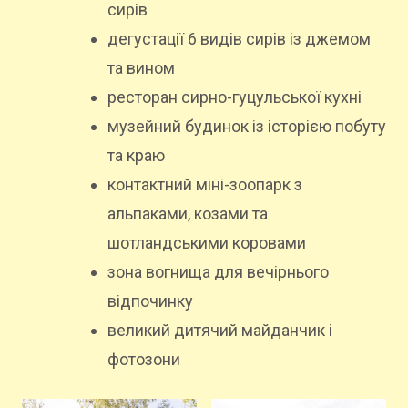
сирів
дегустації 6 видів сирів із джемом
та вином
ресторан сирно-гуцульської кухні
музейний будинок із історією побуту
та краю
контактний міні-зоопарк з
альпаками, козами та
шотландськими коровами
зона вогнища для вечірнього
відпочинку
великий дитячий майданчик і
фотозони