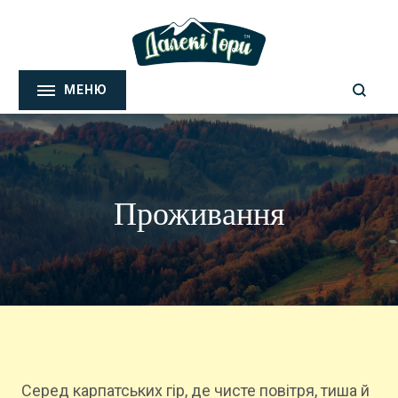
Далекі Гори
Біле золото Карпат
Проживання
Серед карпатських гір, де чисте повітря, тиша й