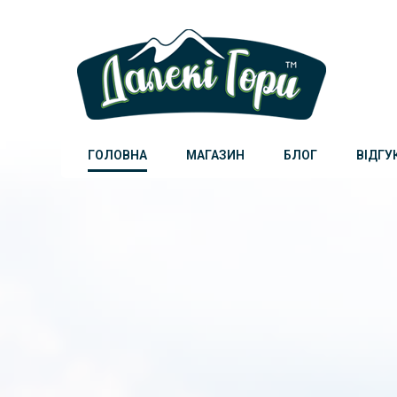
Далекі Гори
Біле золото Карпат
ГОЛОВНА
МАГАЗИН
БЛОГ
ВІДГУ